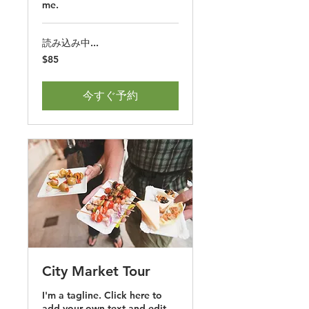
me.
読み込み中...
85
$85
米
ド
ル
今すぐ予約
City Market Tour
I'm a tagline. Click here to
add your own text and edit