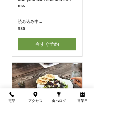
me.
読み込み中...
85
$85
米
ド
ル
今すぐ予約
電話
アクセス
食べログ
営業日
Gourmet
Restaurants Tour